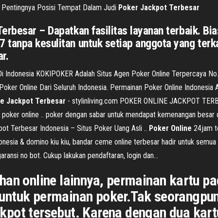
n
Pentingnya Posisi Tempat Dalam Judi
Poker
Jackpot
Terbesar
erbesar – Dapatkan fasilitas layanan terbaik. Bi
 tanpa kesulitan untuk setiap anggota yang terka
r.
Di Indonesia KOKIPOKER Adalah Situs Agen Poker Online Terpercaya No.
oker Online Dari Seluruh Indonesia. Permainan Poker Online Indonesia 
ne
Jackpot
Terbesar
- stylinliving.com POKER ONLINE JACKPOT TERBE
poker online .. poker dengan sabar untuk mendapat kemenangan besar d
ot Terbesar Indonesia – Situs Poker Uang Asli ..
Poker
Online
24jam t
sia & domino kiu kiu, bandar ceme online terbesar hadir untuk semua p
ransi no bot. Cukup lakukan pendaftaran, login dan...
an online lainnya, permainan kartu pad
 untuk permainan poker.Tak seorangp
pot tersebut. Karena dengan dua kart