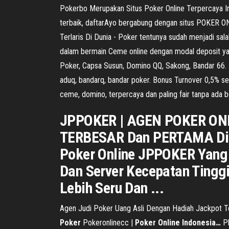
Pokerbo Merupakan Situs Poker Online Terpercaya In
terbaik, daftarAyo bergabung dengan situs POKE
Terlaris Di Dunia - Poker tentunya sudah menjadi sal
dalam bermain Ceme online dengan modal deposit yang
Poker, Capsa Susun, Domino QQ, Sakong, Bandar 66. 
aduq, bandarq, bandar poker. Bonus Turnover 0,5% se
ceme, domino, terpercaya dan paling fair tanpa ada 
JPPOKER | AGEN POKER ON
TERBESAR Dan PERTAMA Di I
Poker Online JPPOKER Yang
Dan Server Kecepatan Tingg
Lebih Seru Dan ...
Agen Judi Poker Uang Asli Dengan Hadiah Jackpot T
Poker
Pokeronlinecc |
Poker Online
Indonesia
…
Pk