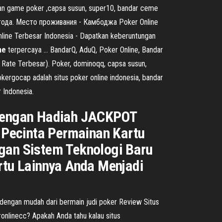
nkan game poker ,capsa susun, super10, bandar ceme
 года. Место проживания - Камбоджа Poker Online
Online Terbesar Indonesia - Dapatkan keberuntungan
ne
terpercaya … BandarQ, AduQ, Poker Online, Bandar
Rate Terbesar). Poker, dominoqq, capsa susun,
rgocap adalah situs poker online indonesia, bandar
 Indonesia.
engan Hadiah JACKPOT
Pecinta Permainan Kartu
gan Sistem Teknologi Baru
rtu Lainnya Anda Menjadi
dengan mudah dari bermain judi poker
Review Situs
nlinecc? Apakah Anda tahu kalau situs