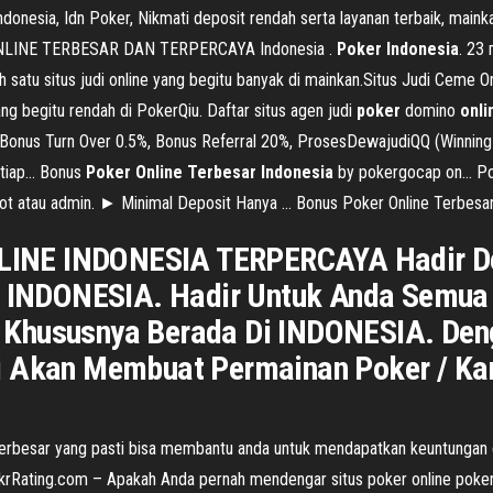
donesia, Idn Poker, Nikmati deposit rendah serta layanan terbaik, mai
R ONLINE TERBESAR DAN TERPERCAYA Indonesia .
Poker
Indonesia
. 23
ah satu situs judi online yang begitu banyak di mainkan.Situs Judi Ceme 
 begitu rendah di PokerQiu. Daftar situs agen judi
poker
domino
onli
Bonus Turn Over 0.5%, Bonus Referral 20%, ProsesDewajudiQQ (Winning 
tiap... Bonus
Poker
Online
Terbesar
Indonesia
by pokergocap on… Poke
bot atau admin. ► Minimal Deposit Hanya ... Bonus Poker Online Terbesar
LINE INDONESIA TERPERCAYA Hadir D
NDONESIA. Hadir Untuk Anda Semua 
 Khususnya Berada Di INDONESIA. Den
i Akan Membuat Permainan Poker / Ka
erbesar yang pasti bisa membantu anda untuk mendapatkan keuntungan 
rRating.com – Apakah Anda pernah mendengar situs poker online pokero