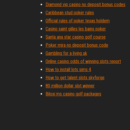
Diamond vip casino no deposit bonus codes
Caribbean stud poker rules
Official rules of poker texas holdem
Casino saint gilles les bains poker
Santa ana star casino golf course
Poker mira no deposit bonus code
Gambling for a living uk
Online casino odds of winning slots report
How to install lots sims 4
How to get talent slots skyforge
80 million dollar slot winner
Biloxi ms casino golf packages
Casino atm slips to get cash