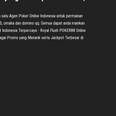
ah satu Agen Poker Online Indonesia untuk permainan
per10, omaha dan domino qq. Semua dapat anda mainkan
Indonesia Terpercaya - Royal Flush POKER88 Online
gai Promo yang Menarik serta Jackpot Terbesar di