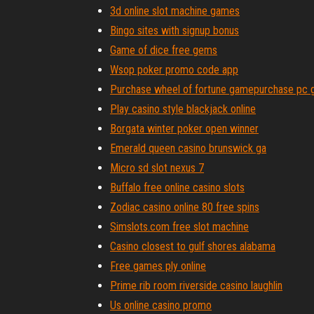
3d online slot machine games
Bingo sites with signup bonus
Game of dice free gems
Wsop poker promo code app
Purchase wheel of fortune gamepurchase pc 
Play casino style blackjack online
Borgata winter poker open winner
Emerald queen casino brunswick ga
Micro sd slot nexus 7
Buffalo free online casino slots
Zodiac casino online 80 free spins
Simslots.com free slot machine
Casino closest to gulf shores alabama
Free games ply online
Prime rib room riverside casino laughlin
Us online casino promo