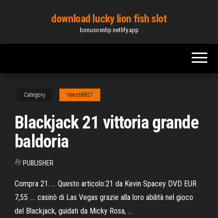
Skip
download lucky lion fish slot
to
bonusosnhp.netlify.app
the
content
Category
Yenz66927
Blackjack 21 vittoria grande
baldoria
By
PUBLISHER
Compra 21. ... Questo articolo:21 da Kevin Spacey DVD EUR
7,55 .... casinò di Las Vegas grazie alla loro abilità nel gioco
del Blackjack, guidati da Micky Rosa, ...