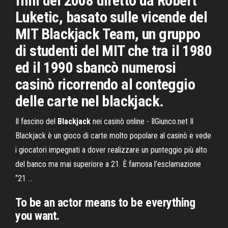
film del 2008 diretto da Robert
Luketic, basato sulle vicende del
MIT Blackjack Team, un gruppo
di studenti del MIT che tra il 1980
ed il 1990 sbancò numerosi
casinò ricorrendo al conteggio
delle carte nel blackjack.
Il fascino del
Blackjack
nei casinò online - IlGiunco.net Il
Blackjack è un gioco di carte molto popolare al casinò e vede
i giocatori impegnati a dover realizzare un punteggio più alto
del banco ma mai superiore a 21. È famosa l’esclamazione
“21 ...
To be an actor means to be everything
you want.