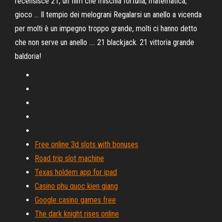
recensisce 21, un film che mischia fortuna, matematica,
gioco ... Il tempio dei melograni Regalarsi un anello a vicenda
per molti è un impegno troppo grande, molti ci hanno detto
che non serve un anello .... 21 blackjack. 21 vittoria grande
baldoria!
Free online 3d slots with bonuses
Road trip slot machine
Texas holdem app for ipad
Casino phu quoc kien giang
Google casino games free
The dark knight rises online