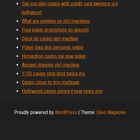
Can you play casino with credit card awrence urg
hollywood
What are paylines on slot machines
Free poker promotions no deposit
Quick hit casino slot machine
Poker para dos personas online
Horseshoe casino pai gow poker
Ancient dragons slot machine
1150 casino strip blvd tunica ms
Casino close to troy michigan
Hollywood casino aurora il new years eve
Proudly powered by
WordPress
|
Theme:
Envo Magazine