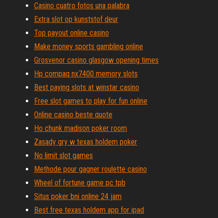
Casino cuatro fotos una palabra
Extra slot op kunststof deur
Top payout online casino
Make money sports gambling online
Grosvenor casino glasgow opening times
Hp compaq nx7400 memory slots
Best paying slots at winstar casino
Free slot games to play for fun online
Online casino beste quote
Ho chunk madison poker room
Zasady gry w texas holdem poker
No limit slot games
Methode pour gagner roulette casino
Wheel of fortune game pc tpb
Situs poker bni online 24 jam
Best free texas holdem app for ipad