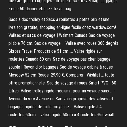
the CIC group. Luggages - croisiere 50 - travel bag. Luggages
- eole 60 damier ebene - travel bag.
Sacs à dos trolley et Sacs à roulettes à petits prix et une
livraison gratuite, shopping en-ligne facile chez wardow.com!
Valises et
sacs
de voyage | Walmart Canada Sac de voyage
pliable 76 cm. Sac de voyage ... Valise avec roues 360 degrés
Skross Travel Products de 51 cm .... Valise rigide sur
roulettes Canada 60 cm.
Sac
de voyage pas cher, bagage
souple | Rayon d'or bagages Sac de voyage cabine à roues
Moscow 52 cm Rouge. 29,90 €. Comparer · Wishlist ... toute
offre promotionnelle. Sac de voyage à roues Smart PVC I 60
Litres. Valise trolley rigide médium : pour un voyage sans ... -
Avenue du
sac
Avenue du Sac vous propose des valises et
bagages rigides de taille moyenne ... Valise rigide à 4
roulettes 60cm ... valise rigide 60cm à 4 roulettes-Snowball.